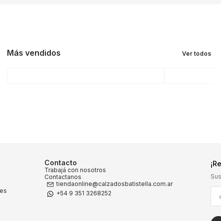
9
.
carteras
10
.
botas cortas
Más vendidos
Ver todos
Contacto
¡Re
Trabajá con nosotros
Sus
Contactanos
tiendaonline@calzadosbatistella.com.ar
nes
+54 9 351 3268252