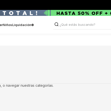
¿Qué estás buscando?
er
Niños
Liquidación❄️
TÉRMINOS MÁS BUSCADO
1
.
botas
2
.
sandalias
3
.
borcegos
4
.
zapatillas
5
.
texanas
a, o navegar nuestras categorías.
6
.
zapatos
7
.
zuecos
8
.
mocasines