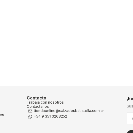
9
.
carteras
10
.
botas cortas
Contacto
¡Re
Trabajá con nosotros
Sus
Contactanos
tiendaonline@calzadosbatistella.com.ar
nes
+54 9 351 3268252