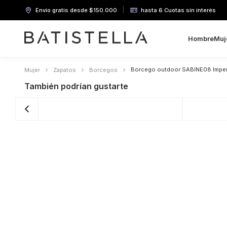
Envío gratis desde $150.000
hasta 6 Cuotas sin interés
Hombre
Muj
Borcego outdoor SABINE08 Imper
Mujer
Zapatos
Borcegos
También podrían gustarte