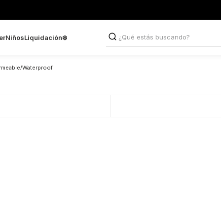
¿Qué estás buscando?
er
Niños
Liquidación❄️
TÉRMINOS MÁS BUSCADO
meable/Waterproof
1
.
botas
2
.
sandalias
3
.
borcegos
4
.
zapatillas
5
.
texanas
6
.
zapatos
7
.
zuecos
8
.
mocasines