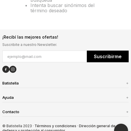
búsqueda
Intenta buscar sinónimos del
término deseado
¡Recibí las mejores ofertas!
Suscribite a nuestro Newsletter.
Suscribirme
Batistella
+
Ayuda
+
Contacto
+
© Batistella 2023 ·
Términos y condiciones
·
Dirección general de
defensa y protección al consumidor