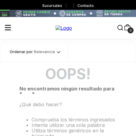
Sucursales
Contacto
0
Ordenar por
Relevancia
OOPS!
No encontramos ningún resultado para
"
398
"
¿Qué debo hacer?
Comprueba los términos ingresados
Intenta utilizar una sola palabra
Utiliza términos genéricos en la